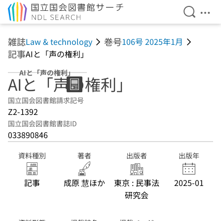
検索を開
メニ
本文へ移動
雑誌
巻号
Law & technology
106号 2025年1月
記事
AIと「声の権利」
AIと「声の権利」
AIと「声の権利」
国立国会図書館請求記号
Z2-1392
国立国会図書館書誌ID
033890846
資料種別
著者
出版者
出版年
記事
成原 慧ほか
東京 : 民事法
2025-01
研究会