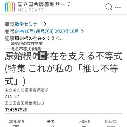
検索を開
メニ
本文へ移動
雑誌
数学セミナー
巻号
64巻10号(通号768) 2025年10月
記事
原始根の存在を支える...
原始根の存在を支
える不等式 (特集
原始根の存在を支える不等式
これが私の「推し
不等式」)
(特集 これが私の「推し不等
式」)
国立国会図書館請求記号
Z15-27
国立国会図書館書誌ID
034357828
資料種別
著者
出版者
出版年