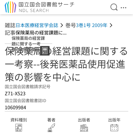
検索を開
メニ
本文へ移動
雑誌
巻号
日本医療経営学会誌
3巻1号 2009年
記事
保険薬局の経営課題に...
保険薬局の経営課
題に関する一考
保険薬局の経営課題に関する
察--後発医薬品使
用促進策の影響を
一考察--後発医薬品使用促進
中心に
策の影響を中心に
国立国会図書館請求記号
Z71-X523
国立国会図書館書誌ID
10609984
資料種別
著者
出版者
出版年