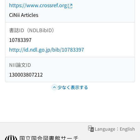
https://www.crossref.org
CiNii Articles
書誌ID（NDLBibID）
10783397
http://id.ndl.go.jp/bib/10783397
NII論文ID
130003807212
少なく表示する
Language：English