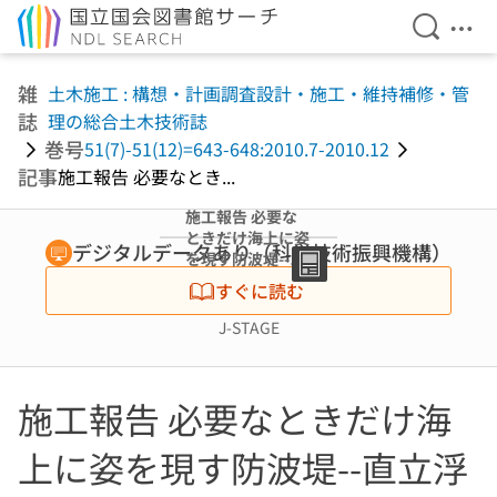
検索を開
メニ
本文へ移動
雑
土木施工 : 構想・計画調査設計・施工・維持補修・管
誌
理の総合土木技術誌
巻号
51(7)-51(12)=643-648:2010.7-2010.12
記事
施工報告 必要なとき...
施工報告 必要な
ときだけ海上に姿
デジタルデータあり（科学技術振興機構）
を現す防波堤--直
立浮上式防波堤の
すぐに読む
開発 (特集 港湾機
能と技術)
J-STAGE
施工報告 必要なときだけ海
上に姿を現す防波堤--直立浮