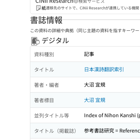
CiNii Research
検索サービス
紙
遷移先のサイトで、CiNii Researchが連携してい
書誌情報
この資料の詳細や典拠（同じ主題の資料を指すキーワー
デジタル
記事
資料種別
日本漢詩翻訳索引
タイトル
大沼 宜規
著者・編者
大沼 宜規
著者標目
Index of Nihon Kanshi (
並列タイトル等
参考書誌研究 = Referenc
タイトル（掲載誌）