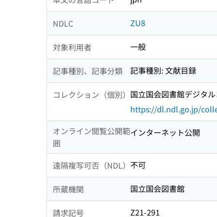
ZU8
NDLC
一般
対象利用者
記事種別: 文献目録
記事種別、記事分類
国立国会図書館デジタルコレ
コレクション（個別）
https://dl.ndl.go.jp/col
オンライン閲覧公開範
インターネット公開
囲
不可
遠隔複写可否（NDL）
国立国会図書館
所蔵機関
Z21-291
請求記号