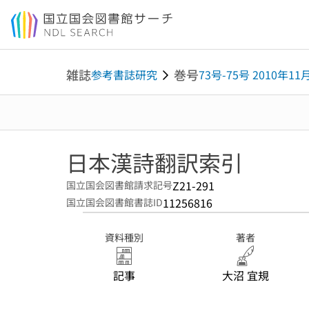
本文へ移動
雑誌
巻号
参考書誌研究
73号-75号 2010年11
日本漢詩翻訳索引
Z21-291
国立国会図書館請求記号
11256816
国立国会図書館書誌ID
資料種別
著者
記事
大沼 宜規