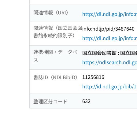
関連情報（URI）
http://dl.ndl.go.jp/info
関連情報（国立国会図
info:ndljp/pid/3487640
書館永続的識別子）
http://dl.ndl.go.jp/info
連携機関・データベー
国立国会図書館 : 国立
ス
https://ndlsearch.ndl.go
11256816
書誌ID（NDLBibID）
http://id.ndl.go.jp/bib
632
整理区分コード