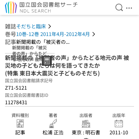
検索を開
メニ
本文へ移動
雑誌
そだちと臨床
巻号
10巻-12巻 2011年4月-2012年4月
記事
新聞掲載の「被災者の...
新聞掲載の「被災
者の声」からたど
新聞掲載の「被災者の声」からたどる地元の声 被
る地元の声 被災
災地の子どもたちは何を語ってきたか
地の子どもたちは
何を語ってきたか
(特集 東日本大震災と子どものそだち)
(特集 東日本大震
国立国会図書館請求記号
災と子どものそだ
Z71-S121
ち)
国立国会図書館書誌ID
11278431
資料種別
著者
出版者
出版年
記事
松浦 正浩
東京 : 明石書
2011-10