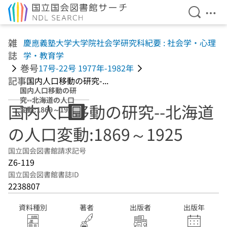
検索を開
メニ
本文へ移動
雑
慶應義塾大学大学院社会学研究科紀要 : 社会学・心理
誌
学・教育学
巻号
17号-22号 1977年-1982年
記事
国内人口移動の研究-...
国内人口移動の研
究--北海道の人口
国内人口移動の研究--北海道
変動:1869～1925
の人口変動:1869～1925
国立国会図書館請求記号
Z6-119
国立国会図書館書誌ID
2238807
資料種別
著者
出版者
出版年