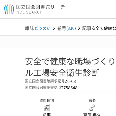
本文へ移動
雑誌
巻号
記事
どうめい
(330)
安全で健康な職
安全で健康な職場づくり
ル工場安全衛生診断
Z6-63
国立国会図書館請求記号
2758648
国立国会図書館書誌ID
資料種別
著者
記事
藤原 典久