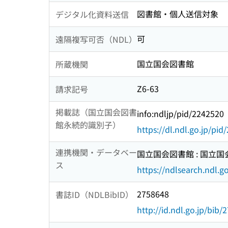
図書館・個人送信対象
デジタル化資料送信
可
遠隔複写可否（NDL）
国立国会図書館
所蔵機関
Z6-63
請求記号
掲載誌（国立国会図書
info:ndljp/pid/2242520
館永続的識別子）
https://dl.ndl.go.jp/pi
連携機関・データベー
国立国会図書館 : 国立
ス
https://ndlsearch.ndl.go
2758648
書誌ID（NDLBibID）
http://id.ndl.go.jp/bib/