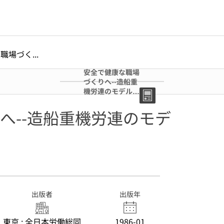
場づく...
安全で健康な職場
づくりへ--造船重
機労連のモデル工
場安全衛生診断
へ--造船重機労連のモデ
出版者
出版年
東京 : 全日本労働総同
1986-01