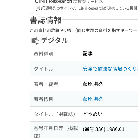
CiNii Research
検索サービス
紙
遷移先のサイトで、CiNii Researchが連携してい
書誌情報
この資料の詳細や典拠（同じ主題の資料を指すキーワー
デジタル
記事
資料種別
安全で健康な職場づくり
タイトル
藤原 典久
著者・編者
藤原 典久
著者標目
どうめい
タイトル（掲載誌）
巻号年月日等（掲載
(通号 330) 1986.01
誌）