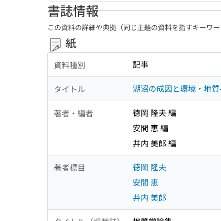
書誌情報
この資料の詳細や典拠（同じ主題の資料を指すキーワー
紙
記事
資料種別
湖沼の成因と環境・地質-
タイトル
徳岡 隆夫 編
著者・編者
安間 恵 編
井内 美郎 編
徳岡 隆夫
著者標目
安間 恵
井内 美郎