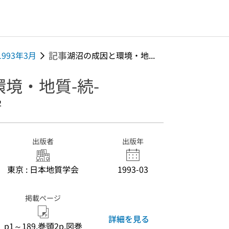
記事
1993年3月
湖沼の成因と環境・地...
境・地質-続-
2
出版者
出版年
東京 : 日本地質学会
1993-03
掲載ページ
詳細を見る
p1～189,巻頭2p,図巻