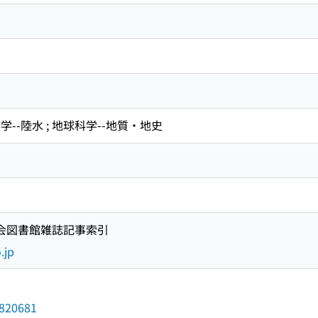
学--陸水 ; 地球科学--地質・地史
国会図書館雑誌記事索引
.jp
3820681