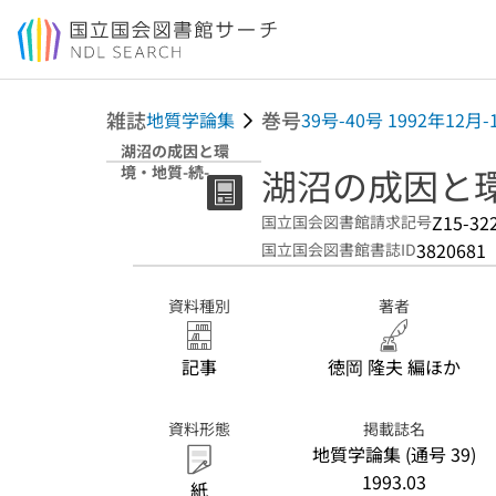
本文へ移動
雑誌
巻号
地質学論集
39号-40号 1992年12月-
湖沼の成因と環
湖沼の成因と環
境・地質-続-
Z15-32
国立国会図書館請求記号
3820681
国立国会図書館書誌ID
資料種別
著者
記事
徳岡 隆夫 編ほか
資料形態
掲載誌名
地質学論集 (通号 39)
1993.03
紙