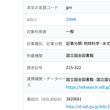
jpn
本文の言語コード
ZM49
NDLC
一般
対象利用者
記事分類: 地球科学--水文
記事種別、記事分類
国立国会図書館
所蔵機関
Z15-322
請求記号
連携機関・データベー
国立国会図書館 : 国立
ス
https://ndlsearch.ndl.go
3820681
書誌ID（NDLBibID）
http://id.ndl.go.jp/bib/