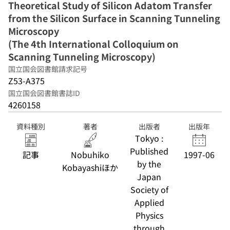
Theoretical Study of Silicon Adatom Transfer
Microscopy)
from the Silicon Surface in Scanning Tunneling
Microscopy
(The 4th International Colloquium on
Scanning Tunneling Microscopy)
国立国会図書館請求記号
Z53-A375
国立国会図書館書誌ID
4260158
資料種別
著者
出版者
出版年
Tokyo :
Published
記事
Nobuhiko
1997-06
by the
Kobayashiほか
Japan
Society of
Applied
Physics
through