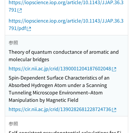
https://iopscience.iop.org/article/10.1143/JJAP.36.3
791
https://iopscience.iop.org/article/10.1143/JJAP.36.3
791/pdf
参照
Theory of quantum conductance of aromatic and
molecular bridges
https://cir.nii.ac.jp/crid/1390001204187602048
Spin-Dependent Surface Characteristics of an
Absorbed Hydrogen Atom under a Scanning
Tunneling Microscope Environment–Atom
Manipulation by Magnetic Field
https://cir.nii.ac.jp/crid/1390282681228724736
参照
Self-consistent pseudopotential calculations for Si