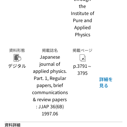
the
Institute of
Pure and
Applied
Physics
資料形態
掲載誌名
掲載ページ
Japanese
journal of
デジタル
p.3791～
applied physics.
3795
Part. 1, Regular
詳細を
papers, brief
見る
communications
& review papers
: JJAP 36(6B)
1997.06
資料詳細