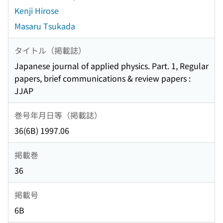
Kenji Hirose
Masaru Tsukada
タイトル（掲載誌）
Japanese journal of applied physics. Part. 1, Regular
papers, brief communications & review papers :
JJAP
巻号年月日等（掲載誌）
36(6B) 1997.06
掲載巻
36
掲載号
6B