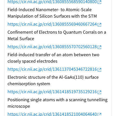
https://cir.nii.ac.jp/crid/1360855568590140800
Field-Induced Nanometer- to Atomic-Scale
Manipulation of Silicon Surfaces with the STM
https://cir.nii.ac.jp/crid/1360855569460667264
Confinement of Electrons to Quantum Corrals on a
Metal Surface
https://cir.nii.ac.jp/crid/1360855570702560128
Field-induced transfer of an atom between two
closely spaced electrodes
https://cir.nii.ac.jp/crid/1361137045346722816
Electronic structure of the Al-GaAs(110) surface
chemisorption system
https://cir.nii.ac.jp/crid/1361418519735129216
Positioning single atoms with a scanning tunnelling
microscope
https://cir.nii.ac.jp/crid/1361418521004064640