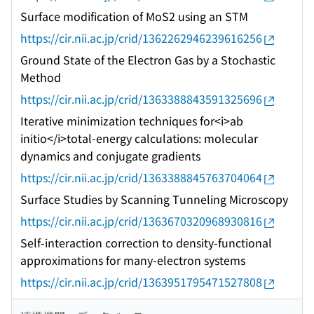
Surface modification of MoS2 using an STM
https://cir.nii.ac.jp/crid/1362262946239616256
Ground State of the Electron Gas by a Stochastic
Method
https://cir.nii.ac.jp/crid/1363388843591325696
Iterative minimization techniques for<i>ab
initio</i>total-energy calculations: molecular
dynamics and conjugate gradients
https://cir.nii.ac.jp/crid/1363388845763704064
Surface Studies by Scanning Tunneling Microscopy
https://cir.nii.ac.jp/crid/1363670320968930816
Self-interaction correction to density-functional
approximations for many-electron systems
https://cir.nii.ac.jp/crid/1363951795471527808