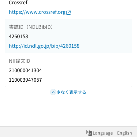
Crossref
https://www.crossref.org
書誌ID（NDLBibID）
4260158
http://id.ndl.go.jp/bib/4260158
NII論文ID
210000041304
110003947057
少なく表示する
Language：English