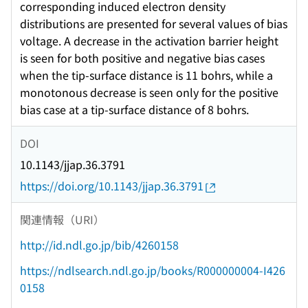
corresponding induced electron density
distributions are presented for several values of bias
voltage. A decrease in the activation barrier height
is seen for both positive and negative bias cases
when the tip-surface distance is 11 bohrs, while a
monotonous decrease is seen only for the positive
bias case at a tip-surface distance of 8 bohrs.
DOI
10.1143/jjap.36.3791
https://doi.org/10.1143/jjap.36.3791
関連情報（URI）
http://id.ndl.go.jp/bib/4260158
https://ndlsearch.ndl.go.jp/books/R000000004-I426
0158