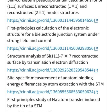
(111) surfaces: Unreconstructed (1×1) and
reconstructed (2×1) model structures
https://cir.nii.ac.jp/crid/1360011144595014656
First-principles calculation of the electronic
structure for a bielectrode junction system under
strong field and current
https://cir.nii.ac.jp/crid/1360011145009293056
Structure analysis of Si(111)-7 × 7 reconstructed
surface by transmission electron diffraction
https://cir.nii.ac.jp/crid/1360292620329548544
Site-specific measurement of adatom binding
energy differences by atom extraction with the STM
https://cir.nii.ac.jp/crid/1360855568533050624
First-principles study of Na atom transfer induced
by the tip of a STM