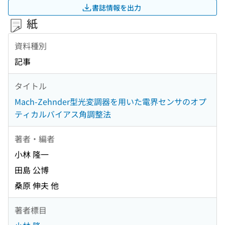
書誌情報を出力
紙
資料種別
記事
タイトル
Mach-Zehnder型光変調器を用いた電界センサのオプ
ティカルバイアス角調整法
著者・編者
小林 隆一
田島 公博
桑原 伸夫 他
著者標目