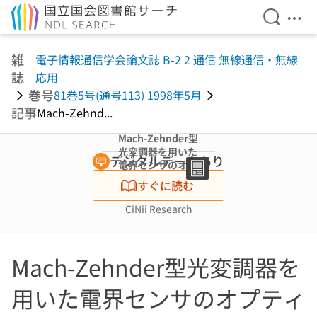
検索を開
メニ
本文へ移動
雑
電子情報通信学会論文誌 B-2 2 通信 無線通信・無線
誌
応用
巻号
81巻5号(通号113) 1998年5月
記事
Mach-Zehnd...
Mach-Zehnder型
光変調器を用いた
デジタルデータあり
電界センサのオプ
ティカルバイアス
すぐに読む
角調整法
CiNii Research
Mach-Zehnder型光変調器を
用いた電界センサのオプティ