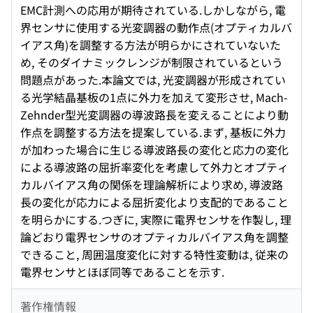
EMC計測への応用が期待されている.しかしながら, 電
界センサに使用する光変調器の動作点(オプティカルバ
イアス角)を調整する方法が明らかにされていないた
め, そのダイナミックレンジが制限されているという
問題点があった.本論文では, 光変調器が形成されてい
る光学結晶基板の1点に外力を加えて変形させ, Mach-
Zehnder型光変調器の導波路長を変えることにより動
作点を調整する方法を提案している.まず, 基板に外力
が加わった場合に生じる導波路長の変化と応力の変化
による導波路の屈折率変化を考慮して外力とオプティ
カルバイアス角の関係を理論解析により求め, 導波路
長の変化が応力による屈折変化より支配的であること
を明らかにする.つぎに, 実際に電界センサを作製し, 理
論どおり電界センサのオプティカルバイアス角を調整
できること, 周囲温度変化に対する特性変動は, 従来の
電界センサとほぼ同等であることを示す.
著作権情報