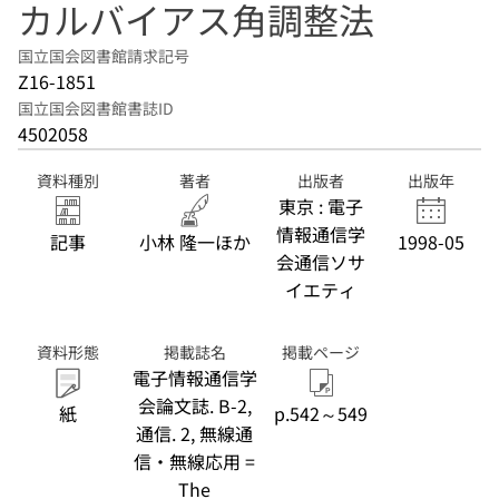
カルバイアス角調整法
国立国会図書館請求記号
Z16-1851
国立国会図書館書誌ID
4502058
資料種別
著者
出版者
出版年
東京 : 電子
情報通信学
記事
小林 隆一ほか
1998-05
会通信ソサ
イエティ
資料形態
掲載誌名
掲載ページ
電子情報通信学
会論文誌. B-2,
紙
p.542～549
通信. 2, 無線通
信・無線応用 =
The