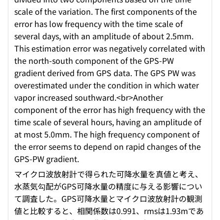
scale of the variation. The first components of the
error has low frequency with the time scale of
several days, with an amplitude of about 2.5mm.
This estimation error was negatively correlated with
the north-south component of the GPS-PW
gradient derived from GPS data. The GPS PW was
overestimated under the condition in which water
vapor increased southward.<br>Another
component of the error has high frequency with the
time scale of several hours, having an amplitude of
at most 5.0mm. The high frequency component of
the error seems to depend on rapid changes of the
GPS-PW gradient.
マイクロ波放射計で得られた可降水量を真値と考え、
水蒸気勾配がGPS可降水量の精度に与える影響につい
て調査した。GPS可降水量とマイクロ波放射計の観測
値と比較すると、相関係数は0.991、rmsは1.93mであ