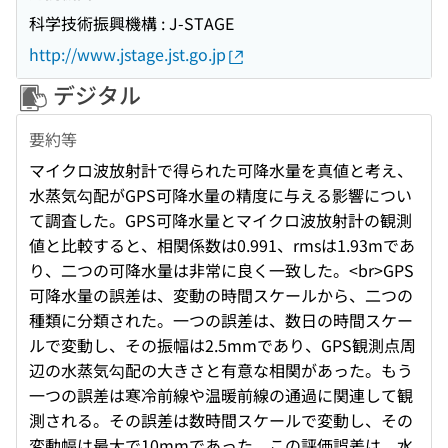
科学技術振興機構 : J-STAGE
http://www.jstage.jst.go.jp
デジタル
要約等
マイクロ波放射計で得られた可降水量を真値と考え、
水蒸気勾配がGPS可降水量の精度に与える影響につい
て調査した。GPS可降水量とマイクロ波放射計の観測
値と比較すると、相関係数は0.991、rmsは1.93mであ
り、二つの可降水量は非常に良く一致した。<br>GPS
可降水量の誤差は、変動の時間スケールから、二つの
種類に分類された。一つの誤差は、数日の時間スケー
ルで変動し、その振幅は2.5mmであり、GPS観測点周
辺の水蒸気勾配の大きさと有意な相関があった。もう
一つの誤差は寒冷前線や温暖前線の通過に関連して観
測される。その誤差は数時間スケールで変動し、その
変動幅は最大で10mmであった。この評価誤差は、水