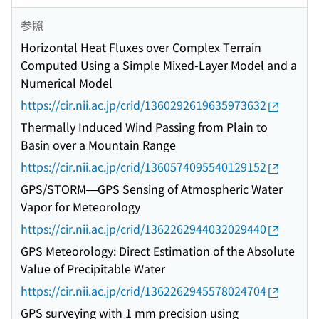
参照
Horizontal Heat Fluxes over Complex Terrain
Computed Using a Simple Mixed-Layer Model and a
Numerical Model
https://cir.nii.ac.jp/crid/1360292619635973632
Thermally Induced Wind Passing from Plain to
Basin over a Mountain Range
https://cir.nii.ac.jp/crid/1360574095540129152
GPS/STORM—GPS Sensing of Atmospheric Water
Vapor for Meteorology
https://cir.nii.ac.jp/crid/1362262944032029440
GPS Meteorology: Direct Estimation of the Absolute
Value of Precipitable Water
https://cir.nii.ac.jp/crid/1362262945578024704
GPS surveying with 1 mm precision using