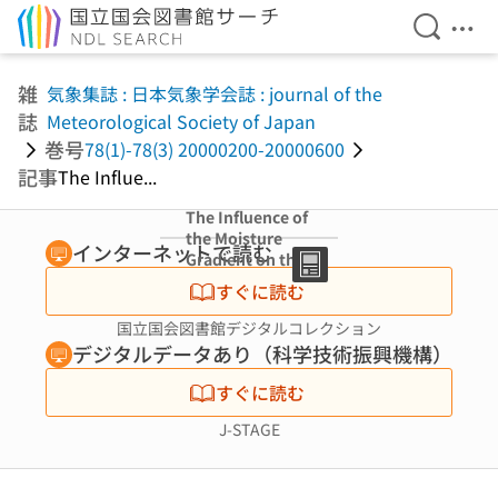
検索を開
メニ
本文へ移動
雑
気象集誌 : 日本気象学会誌 : journal of the
誌
Meteorological Society of Japan
巻号
78(1)-78(3) 20000200-20000600
記事
The Influe...
The Influence of
the Moisture
インターネットで読む
Gradient on the
Accuracy of
すぐに読む
Precipitable
Water Derived
国立国会図書館デジタルコレクション
from GPS data
デジタルデータあり（科学技術振興機構）
すぐに読む
J-STAGE