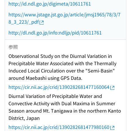
http://id.ndl.go.jp/digimeta/10611761
https://www.jstage.jst.go.jp/article/jmsj1965/78/3/7
8_3_223/_pdf
http://dl.ndl.go.jp/info:ndljp/pid/10611761
参照
Observational Study on the Diurnal Variation in
Precipitable Water Associated with the Thermally
Induced Local Circulation over the "Semi-Basin"
around Maebashi using GPS Data.
https://cir.nii.ac.jp/crid/1390282681477160064
Diurnal Variation of Precipitable Water and
Convective Activity with Dual Maxima in Summer
Season around Mt. Tanigawa in the northern Kanto
District, Japan
https://cir.nii.ac.jp/crid/1390282681477980160