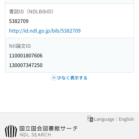
書誌ID（NDLBibID）
5382709
http://id.ndl.go.jp/bib/5382709
NII論文ID
110001807606
130007347250
少なく表示する
Language：English