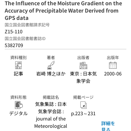
The Influence of the Moisture Gradient on the
Accuracy of Precipitable Water Derived from
GPS data
国立国会図書館請求記号
Z15-110
国立国会図書館書誌ID
5382709
資料種別
著者
出版者
出版年
記事
岩崎 博之ほか
東京 : 日本気
2000-06
象学会
資料形態
掲載誌名
掲載ページ
気象集誌 : 日本
気象学会誌 :
デジタル
p.223～231
journal of the
詳細を
Meteorological
見る