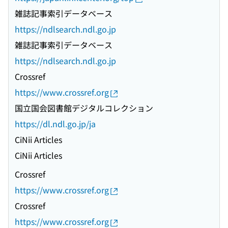
雑誌記事索引データベース
https://ndlsearch.ndl.go.jp
雑誌記事索引データベース
https://ndlsearch.ndl.go.jp
Crossref
https://www.crossref.org
国立国会図書館デジタルコレクション
https://dl.ndl.go.jp/ja
CiNii Articles
CiNii Articles
Crossref
https://www.crossref.org
Crossref
https://www.crossref.org