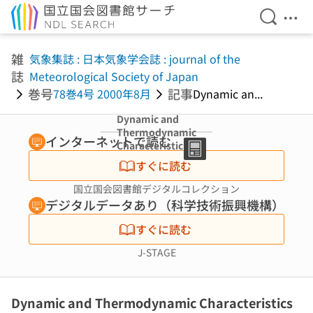
検索を開
メニ
本文へ移動
雑
気象集誌 : 日本気象学会誌 : journal of the
誌
Meteorological Society of Japan
巻号
記事
78巻4号 2000年8月
Dynamic an...
Dynamic and
Thermodynamic
インターネットで読む
Characteristics
Associated with
すぐに読む
the Onset of the
1998 South
国立国会図書館デジタルコレクション
China Sea
デジタルデータあり（科学技術振興機構）
Summer
Monsoon
すぐに読む
J-STAGE
Dynamic and Thermodynamic Characteristics