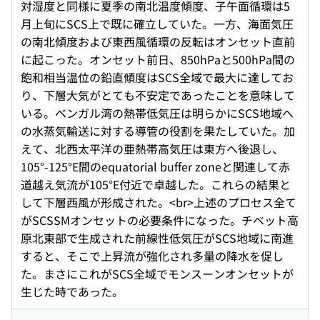
対湿度と同様に夏季の南北温度傾度、子午面循環は5
月上旬にSCS上で既に確立していた。一方、海面気圧
の南北傾度および東西風循環の反転はオンセット直前
に起こった。オンセット前日、850hPaと500hPa間の
飽和相当温位の鉛直傾度はSCS全域で最大に達してお
り、下層大気がとても不安定であったことを意味して
いる。ベンガル湾の熱帯低気圧は明らかにSCS地域へ
の水蒸気輸送に対する導管の役割を果たしていた。加
えて、北西太平洋の亜熱帯高気圧は東方へ後退し、
105°-125°E間のequatorial buffer zoneと関連して赤
道越え気流が105°E付近で卓越した。これらの結果と
して下層西風が形成された。<br>上述のプロセス全て
がSCSSMオンセットの必要条件になった。チベット高
原北東部で生成された前線性低気圧がSCS地域に南進
すると、そこで上昇流が強化され多量の降水を促し
た。まさにこれがSCS全域でモンスーンオンセットが
生じた時であった。