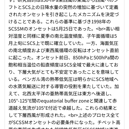
フトとSCS上の日降水量の突然の増加に基づいて定義
されたオンセットを引き起こしたメカニズムを決定づ
けることである。これらの基準に基づき1998年の
SCSSMのオンセットは5月25日であった。<br>高い相
対湿度と同様に夏季の南北温度傾度、子午面循環は5
月上旬にSCS上で既に確立していた。一方、海面気圧
の南北傾度および東西風循環の反転はオンセット直前
に起こった。オンセット前日、850hPaと500hPa間の
飽和相当温位の鉛直傾度はSCS全域で最大に達してお
り、下層大気がとても不安定であったことを意味して
いる。ベンガル湾の熱帯低気圧は明らかにSCS地域へ
の水蒸気輸送に対する導管の役割を果たしていた。加
えて、北西太平洋の亜熱帯高気圧は東方へ後退し、
105°-125°E間のequatorial buffer zoneと関連して赤
道越え気流が105°E付近で卓越した。これらの結果と
して下層西風が形成された。<br>上述のプロセス全て
がSCSSMオンセットの必要条件になった。チベット高