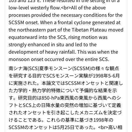
105 and 125°E. These resulted in the setting in of a
low-level westerly flow.<br>All of the above
processes provided the necessary conditions for the
SCSSM onset. When a frontal cyclone generated at
the northeastern part of the Tibetan Plateau moved
equatorward into the SCS, rising motion was
strongly enhanced in situ and led to the
development of heavy rainfall. This was when the
monsoon onset occurred over the entire SCS.
南シナ海(SCS)夏季モンスーン(SCSSM)の様々な観点
を研究する目的でSCSモンスーン実験が1998年5-6月
に実施された。本論文ではSCSSMオンセットと関連し
た力学的・熱力学的特徴について予備的な結果を示
す。研究目的は850-hPa東西風の東風から西風へのシ
フトとSCS上の日降水量の突然の増加に基づいて定義
されたオンセットを引き起こしたメカニズムを決定づ
けることである。これらの基準に基づき1998年の
SCSSMのオンセットは5月25日であった。<br>高い相