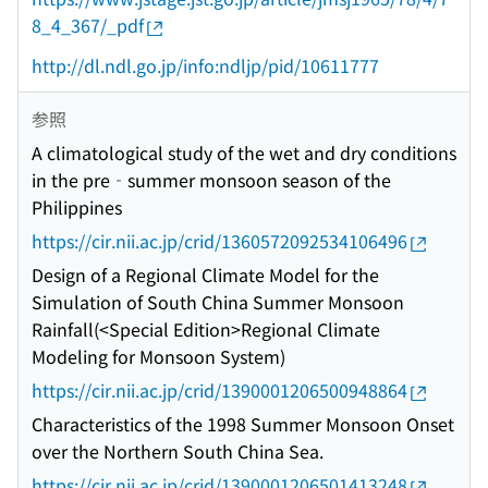
8_4_367/_pdf
http://dl.ndl.go.jp/info:ndljp/pid/10611777
参照
A climatological study of the wet and dry conditions
in the pre‐summer monsoon season of the
Philippines
https://cir.nii.ac.jp/crid/1360572092534106496
Design of a Regional Climate Model for the
Simulation of South China Summer Monsoon
Rainfall(<Special Edition>Regional Climate
Modeling for Monsoon System)
https://cir.nii.ac.jp/crid/1390001206500948864
Characteristics of the 1998 Summer Monsoon Onset
over the Northern South China Sea.
https://cir.nii.ac.jp/crid/1390001206501413248