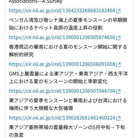
Associations—A Survey
https://cir.nii.ac.jp/crid/1364233268683182464
ベンガル湾及び南シナ海上の夏季モンスーンの早期開
始におけるチベット高原の温度上昇の役割
https://cir.nii.ac.jp/crid/1390001206505974656
香港周辺の華南における夏のモンスーン開始に関する
解析的研究
https://cir.nii.ac.jp/crid/1390001206506091008
GMS上層雲量による東アジア・東南アジア・西太平洋
上における夏のモンスーンの開始と季節変化
https://cir.nii.ac.jp/crid/1390001206507944704
東アジアの夏季モンスーンと華南および台湾における
梅雨に伴う大規模な大気循環
https://cir.nii.ac.jp/crid/1390282681481460224
東アジア亜熱帯域の雲量極大ゾーンの5月中旬～下旬
の急変