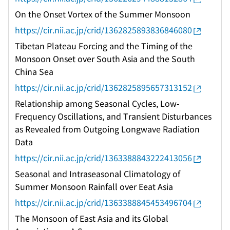
On the Onset Vortex of the Summer Monsoon
https://cir.nii.ac.jp/crid/1362825893836846080
Tibetan Plateau Forcing and the Timing of the
Monsoon Onset over South Asia and the South
China Sea
https://cir.nii.ac.jp/crid/1362825895657313152
Relationship among Seasonal Cycles, Low-
Frequency Oscillations, and Transient Disturbances
as Revealed from Outgoing Longwave Radiation
Data
https://cir.nii.ac.jp/crid/1363388843222413056
Seasonal and Intraseasonal Climatology of
Summer Monsoon Rainfall over Eeat Asia
https://cir.nii.ac.jp/crid/1363388845453496704
The Monsoon of East Asia and its Global