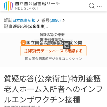
検索を開
メニ
本文へ移動
雑誌
巻号
日本医事新報
(3990)
記事
質疑応答(公衆衛生)...
質疑応答(公衆衛
生)特別養護老人
国立国会図書館館内限定公開
ホーム入所者への
インフルエンザワ
収録元データベースで確認する
クチン接種
国立国会図書館デジタルコレクション
質疑応答(公衆衛生)特別養護
老人ホーム入所者へのインフ
ルエンザワクチン接種