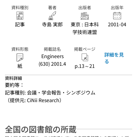
資料種別
著者
出版者
出版年
記事
寺島 実郎
東京 : 日本科
2001-04
学技術連盟
資料形態
掲載誌名
掲載ページ
詳細を見
Engineers
る
(630) 2001.4
紙
p.13～21
資料詳細
要約等：
記事種別: 会議・学会報告・シンポジウム
（提供元: CiNii Research）
全国の図書館の所蔵