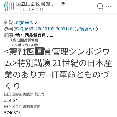
検索を開
メニ
本文へ移動
雑誌
Engineers
巻号
(627)-(638) 20010100-20011200(以後廃刊)
記事
<第71回品質管理シ...
<第71回品質管理
シンポジウム>特
<第71回品質管理シンポジウ
別講演 21世紀の
日本産業のあり
ム>特別講演 21世紀の日本産
方--IT革命ともの
づくり
業のあり方--IT革命とものづ
くり
国立国会図書館請求記号
Z14-24
国立国会図書館書誌ID
5740378