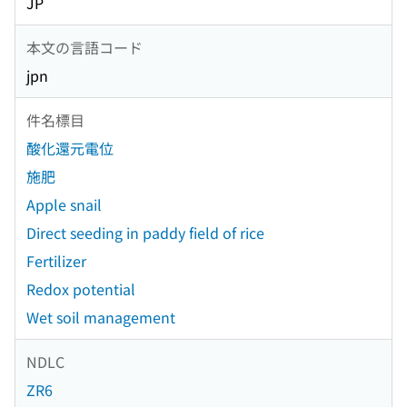
JP
本文の言語コード
jpn
件名標目
酸化還元電位
施肥
Apple snail
Direct seeding in paddy field of rice
Fertilizer
Redox potential
Wet soil management
NDLC
ZR6