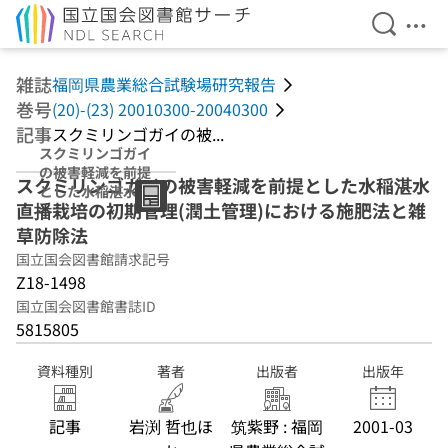
検索を開
メニ
本文へ移動
雑誌
福岡県農業総合試験場研究報告
巻号
(20)-(23) 20010300-20040300
記事
スクミリンゴガイの被...
スクミリンゴガイ
の被害軽減を前提
スクミリンゴガイの被害軽減を前提とした水稲湛水
とした水稲湛水直
直播栽培の初期管理(潤土管理)における施肥法と雑
播栽培の初期管理
(潤土管理)におけ
草防除法
る施肥法と雑草防
国立国会図書館請求記号
除法
Z18-1498
国立国会図書館書誌ID
5815805
資料種別
著者
出版者
出版年
記事
岩渕 哲也ほ
筑紫野 : 福岡
2001-03