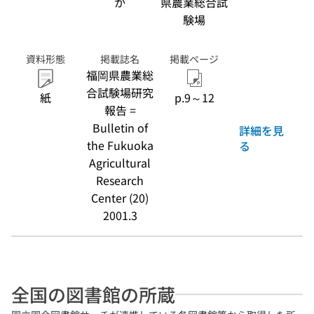
か
県農業総合試
験場
資料形態
掲載誌名
掲載ページ
福岡県農業総
合試験場研究
紙
p.9～12
報告 =
Bulletin of
詳細を見
the Fukuoka
る
Agricultural
Research
Center (20)
2001.3
全国の図書館の所蔵