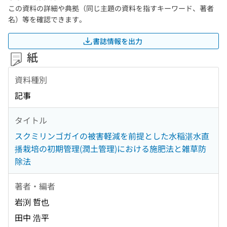
この資料の詳細や典拠（同じ主題の資料を指すキーワード、著者
名）等を確認できます。
書誌情報を出力
紙
資料種別
記事
タイトル
スクミリンゴガイの被害軽減を前提とした水稲湛水直
播栽培の初期管理(潤土管理)における施肥法と雑草防
除法
著者・編者
岩渕 哲也
田中 浩平