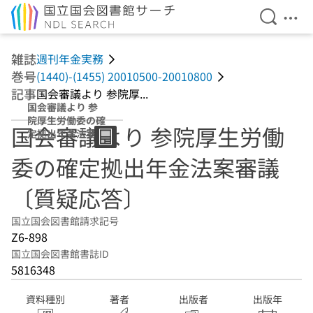
検索を開
メニ
本文へ移動
雑誌
週刊年金実務
巻号
(1440)-(1455) 20010500-20010800
記事
国会審議より 参院厚...
国会審議より 参
院厚生労働委の確
国会審議より 参院厚生労働
定拠出年金法案審
議〔質疑応答〕
委の確定拠出年金法案審議
〔質疑応答〕
国立国会図書館請求記号
Z6-898
国立国会図書館書誌ID
5816348
資料種別
著者
出版者
出版年