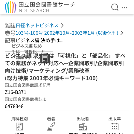
検索を開
メニ
本文へ移動
雑誌
日経ネットビジネス
巻号
103号-106号 2002年10月-2003年1月 (以後休刊)
記事
ビジネス編 決め手は...
ビジネス編 決め
手は「可視化」と
ビジネス編 決め手は「可視化」と「部品化」 すべ
「部品化」 すべ
ての業務がネット対応へ--企業間取引/企業間取引
ての業務がネット
対応へ--企業間取
向け技術/マーケティング/業務改革
引/企業間取引向
(総力特集 2003年必読キーワード100)
け技術/マーケテ
国立国会図書館請求記号
ィング/業務改革
(総力特集 2003年
Z16-B371
必読キーワード
国立国会図書館書誌ID
100)
6478348
資料種別
著者
出版者
出版年