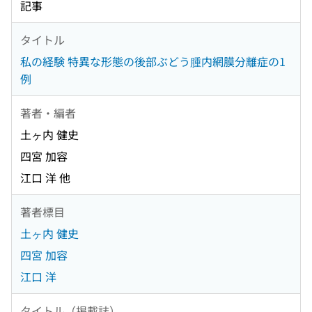
記事
タイトル
私の経験 特異な形態の後部ぶどう腫内網膜分離症の1
例
著者・編者
土ヶ内 健史
四宮 加容
江口 洋 他
著者標目
土ヶ内 健史
四宮 加容
江口 洋
タイトル（掲載誌）