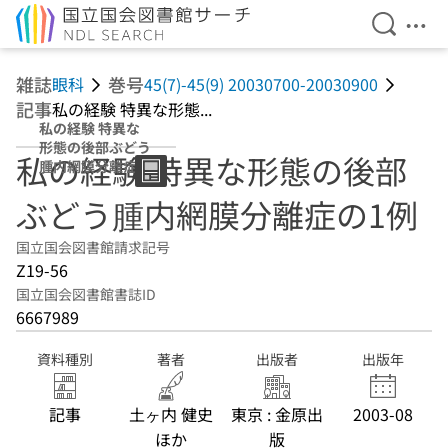
検索を開
メニ
本文へ移動
雑誌
巻号
眼科
45(7)-45(9) 20030700-20030900
記事
私の経験 特異な形態...
私の経験 特異な
形態の後部ぶどう
私の経験 特異な形態の後部
腫内網膜分離症の
1例
ぶどう腫内網膜分離症の1例
国立国会図書館請求記号
Z19-56
国立国会図書館書誌ID
6667989
資料種別
著者
出版者
出版年
記事
土ヶ内 健史
東京 : 金原出
2003-08
ほか
版