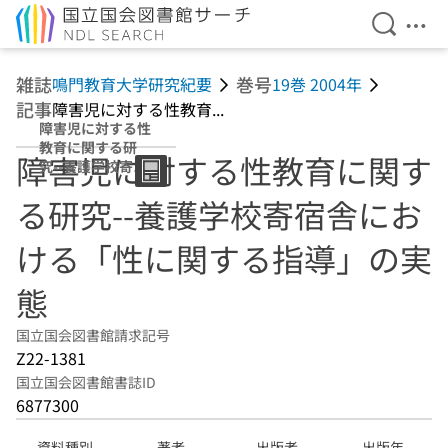
検索を開
メニ
本文へ移動
雑誌
巻号
鳴門教育大学研究紀要
19巻 2004年
記事
障害児に対する性教育...
障害児に対する性
教育に関する研
障害児に対する性教育に関す
究--養護学校寄宿
舎における「性に
る研究--養護学校寄宿舎にお
関する指導」の実
態
ける「性に関する指導」の実
態
国立国会図書館請求記号
Z22-1381
国立国会図書館書誌ID
6877300
資料種別
著者
出版者
出版年