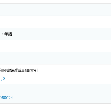
記・年譜
国会図書館雑誌記事索引
.jp
6960024