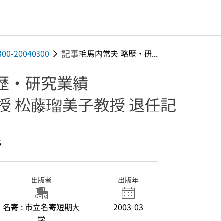
記事
300-20040300
毛馬内常夫 略歴・研...
歴・研究業績
授 松藤瑠美子教授 退任記
5
出版者
出版年
名寄 : 市立名寄短期大
2003-03
学