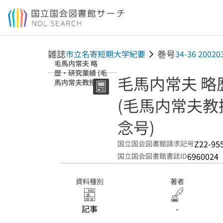
本文へ移動
雑誌
巻号
市立名寄短期大学紀要
34-36 20020
毛馬内常夫 略
歴・研究業績 (毛
毛馬内常夫 略
馬内常夫教授 松
藤瑠美子教授 退
(毛馬内常夫教
任記念号)
念号)
Z22-95
国立国会図書館請求記号
6960024
国立国会図書館書誌ID
資料種別
著者
記事
-