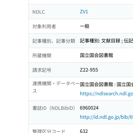
ZV1
NDLC
一般
対象利用者
記事種別: 文献目録 ; 伝
記事種別、記事分類
国立国会図書館
所蔵機関
Z22-955
請求記号
連携機関・データベー
国立国会図書館 : 国立
ス
https://ndlsearch.ndl.go
6960024
書誌ID（NDLBibID）
http://id.ndl.go.jp/bib/
632
整理区分コード