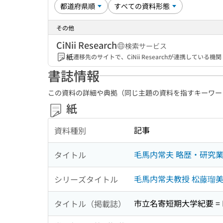
その他
CiNii Research
検索サービス
紙
遷移先のサイトで、CiNii Researchが連携してい
書誌情報
この資料の詳細や典拠（同じ主題の資料を指すキーワー
紙
記事
資料種別
毛馬内常夫 略歴・研究
タイトル
毛馬内常夫教授 松藤瑠美
シリーズタイトル
市立名寄短期大学紀要 = Bull
タイトル（掲載誌）