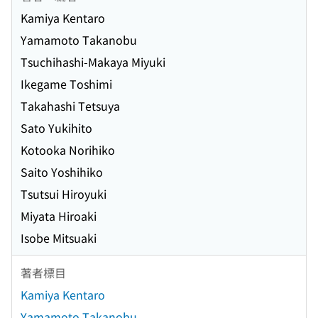
Kamiya Kentaro
Yamamoto Takanobu
Tsuchihashi-Makaya Miyuki
Ikegame Toshimi
Takahashi Tetsuya
Sato Yukihito
Kotooka Norihiko
Saito Yoshihiko
Tsutsui Hiroyuki
Miyata Hiroaki
Isobe Mitsuaki
著者標目
Kamiya Kentaro
Yamamoto Takanobu