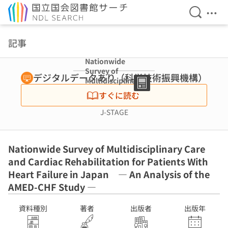
検索を開
メニ
本文へ移動
記事
Nationwide
Survey of
デジタルデータあり（科学技術振興機構）
Multidisciplinary
Care and Cardiac
すぐに読む
Rehabilitation
for Patients
J-STAGE
With Heart
Failure in
Japan ― An
Nationwide Survey of Multidisciplinary Care
Analysis of the
AMED-CHF
and Cardiac Rehabilitation for Patients With
Study ― 83 7
Heart Failure in Japan ― An Analysis of the
AMED-CHF Study ―
資料種別
著者
出版者
出版年