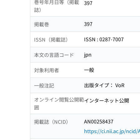
巻号年月日等（掲載
397
誌）
397
掲載巻
ISSN : 0287-7007
ISSN（掲載誌）
jpn
本文の言語コード
一般
対象利用者
出版タイプ： VoR
一般注記
オンライン閲覧公開範
インターネット公開
囲
AN00258437
掲載誌（NCID）
https://ci.nii.ac.jp/nci