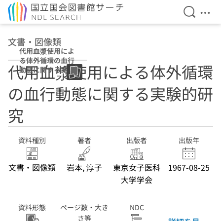
検索を開
メニ
本文へ移動
文書・図像類
代用血漿使用によ
る体外循環の血行
代用血漿使用による体外循環
動態に関する実験
的研究
の血行動態に関する実験的研
究
資料種別
著者
出版者
出版年
文書・図像類
岩本, 淳子
東京女子医科
1967-08-25
大学学会
資料形態
ページ数・大き
NDC
さ等