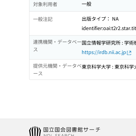
一般
対象利用者
出版タイプ： NA
一般注記
identifier:oai:t2r2.star.
連携機関・データベー
国立情報学研究所 : 学
ス
https://irdb.nii.ac.jp
提供元機関・データベ
東京科学大学 : 東京科学
ース