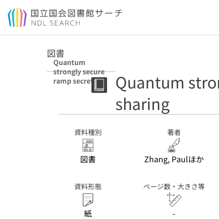
本文へ移動
図書
Quantum
strongly secure
Quantum stron
ramp secret
sharing
sharing
資料種別
著者
図書
Zhang, Paulほか
資料形態
ページ数・大きさ等
紙
-