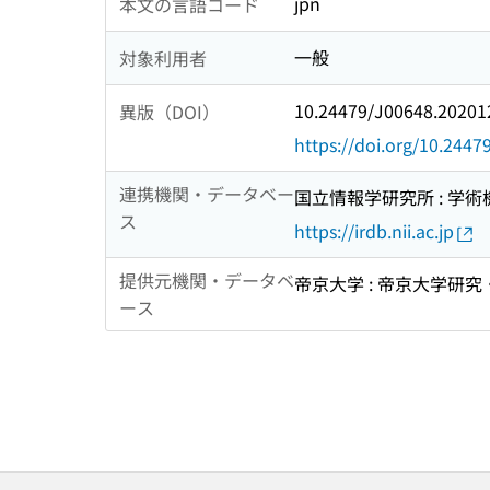
jpn
本文の言語コード
一般
対象利用者
10.24479/J00648.20201
異版（DOI）
https://doi.org/10.244
連携機関・データベー
国立情報学研究所 : 学
ス
https://irdb.nii.ac.jp
提供元機関・データベ
帝京大学 : 帝京大学研
ース