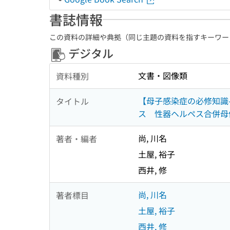
書誌情報
この資料の詳細や典拠（同じ主題の資料を指すキーワー
デジタル
文書・図像類
資料種別
【母子感染症の必修知識
タイトル
ス 性器ヘルペス合併母
尚, 川名
著者・編者
土屋, 裕子
西井, 修
尚, 川名
著者標目
土屋, 裕子
西井, 修