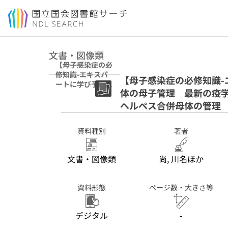
本文へ移動
文書・図像類
【母子感染症の必
修知識-エキスパ
【母子感染症の必修知識-
ートに学び予防に
体の母子管理 最新の疫
つなげる】各病原
体の母子管理 最
ヘルペス合併母体の管理
新の疫学情報を含
めて 単純ヘルペ
資料種別
著者
スウイルス 性器
ヘルペス合併母体
の管理
文書・図像類
尚, 川名ほか
資料形態
ページ数・大きさ等
デジタル
-