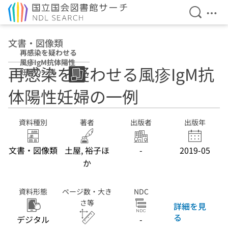
検索を開
メニ
本文へ移動
文書・図像類
再感染を疑わせる
風疹IgM抗体陽性
再感染を疑わせる風疹IgM抗
妊婦の一例
体陽性妊婦の一例
資料種別
著者
出版者
出版年
文書・図像類
土屋, 裕子ほ
-
2019-05
か
資料形態
ページ数・大き
NDC
さ等
詳細を見
る
デジタル
-