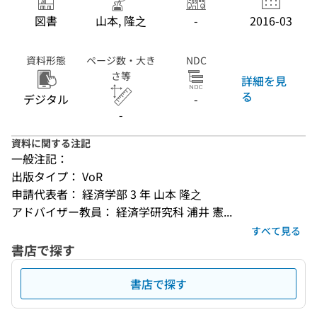
図書
山本, 隆之
-
2016-03
資料形態
ページ数・大き
NDC
さ等
詳細を見
る
デジタル
-
-
資料に関する注記
一般注記：
出版タイプ： VoR
申請代表者： 経済学部 3 年 山本 隆之
アドバイザー教員： 経済学研究科 浦井 憲...
すべて見る
書店で探す
書店で探す