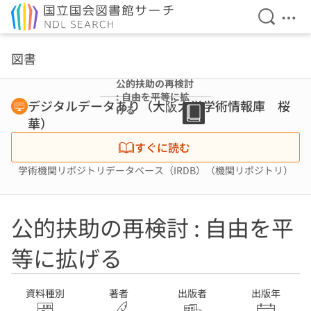
検索を開
メニ
本文へ移動
図書
公的扶助の再検討
: 自由を平等に拡
デジタルデータあり（大阪大学学術情報庫 桜
げる
華）
すぐに読む
学術機関リポジトリデータベース（IRDB）（機関リポジトリ）
公的扶助の再検討 : 自由を平
等に拡げる
資料種別
著者
出版者
出版年