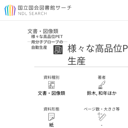
本文へ移動
文書・図像類
様々な高品位PET
用分子プローブの
様々な高品位P
自動生産
生産
資料種別
著者
文書・図像類
鈴木, 和年ほか
資料形態
ページ数・大きさ等
紙
-