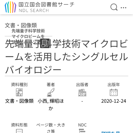
検索を開
メニ
本文へ移動
文書・図像類
先端量子科学技術
マイクロビームを
先端量子科学技術マイクロビ
活用したシングル
セルバイオロジー
ームを活用したシングルセル
バイオロジー
資料種別
著者
出版者
出版年
文書・図像類
小西, 輝昭ほ
-
2020-12-24
か
資料形態
ページ数・大き
NDC
さ等