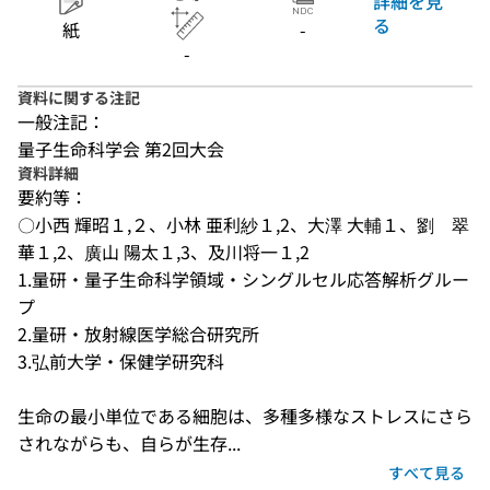
詳細を見
る
紙
-
-
資料に関する注記
一般注記：
量子生命科学会 第2回大会
資料詳細
要約等：
〇小西 輝昭１,２、小林 亜利紗１,2、大澤 大輔１、劉　翠
華１,2、廣山 陽太１,3、及川将一１,2

1.量研・量子生命科学領域・シングルセル応答解析グルー
プ

2.量研・放射線医学総合研究所

3.弘前大学・保健学研究科

生命の最小単位である細胞は、多種多様なストレスにさら
されながらも、自らが生存...
すべて見る