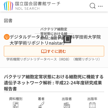
検索を開
メニ
本文へ移動
図書
バクテリア細胞定
常状態における細
デジタルデータあり（奈良先端科学技術大学院
胞死に機能する遺
大学学術リポジトリnaistar）
伝子ネットワーク
解析 : 平成22-24
すぐに読む
年度研究成果報告
書
学術機関リポジトリデータベース（IRDB）（機関リポジトリ）
バクテリア細胞定常状態における細胞死に機能する
遺伝子ネットワーク解析 : 平成22-24年度研究成果
報告書
資料種別
著者
出版者
出版年