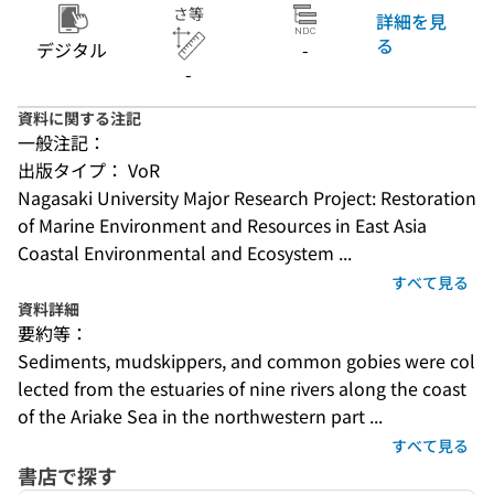
さ等
詳細を見
る
デジタル
-
-
資料に関する注記
一般注記：
出版タイプ： VoR
Nagasaki University Major Research Project: Restoration 
of Marine Environment and Resources in East Asia
Coastal Environmental and Ecosystem ...
すべて見る
資料詳細
要約等：
Sediments, mudskippers, and common gobies were col
lected from the estuaries of nine rivers along the coast 
of the Ariake Sea in the northwestern part ...
すべて見る
書店で探す