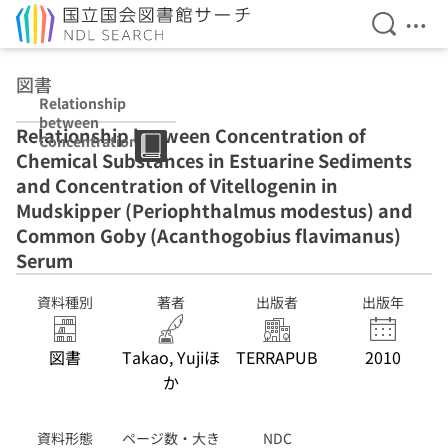
検索を開
メニ
本文へ移動
図書
Relationship
between
Relationship between Concentration of
Concentration
Chemical Substances in Estuarine Sediments
of Chemical
Substances in
and Concentration of Vitellogenin in
Estuarine
Mudskipper (Periophthalmus modestus) and
Sediments and
Common Goby (Acanthogobius flavimanus)
Concentration
of Vitellogenin
Serum
in Mudskipper
(Periophthalmu
資料種別
著者
出版者
出版年
s modestus) and
Common Goby
(Acanthogobius
図書
Takao, Yujiほ
TERRAPUB
2010
flavimanus)
か
Serum
資料形態
ページ数・大き
NDC