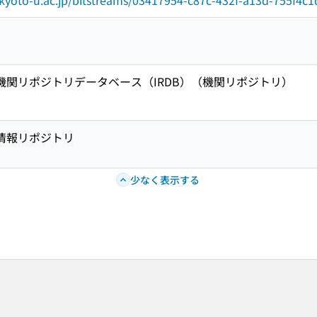
ib.kyoto-u.ac.jp/bitstreams/03417954-c87c-432f-a13d-755f4
術機関リポジトリデータベース（IRDB）（機関リポジトリ）
術情報リポジトリ
少なく表示する