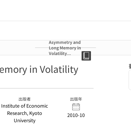
Asymmetry and
Long Memory in
Volatility
Modelling
ory in Volatility
出版者
出版年
Institute of Economic
Research, Kyoto
2010-10
University