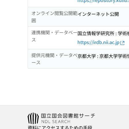
https://repository.kul
オンライン閲覧公開範
インターネット公開
囲
連携機関・データベー
国立情報学研究所 : 学
ス
https://irdb.nii.ac.jp
提供元機関・データベ
京都大学 : 京都大学学
ース
資料にアクセスするための手段