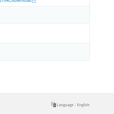
c1d704c/download
Language：English