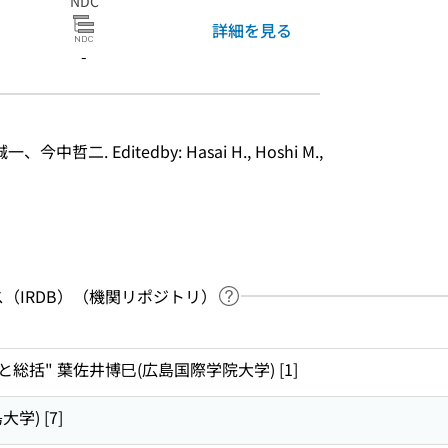
NDC
詳細を見る
-
. Editedby: Hasai H., Hoshi M., 
（IRDB）（機関リポジトリ）
ヘルプページへのリンク
ードで目次内を検索
総括" 葉佐井博巳(広島国際学院大学) [1]
学) [7]