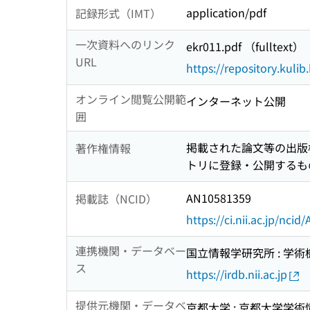
application/pdf
記録形式（IMT）
一次資料へのリンク
ekr011.pdf （fulltext）
URL
https://repository.kul
オンライン閲覧公開範
インターネット公開
囲
掲載された論文等の出版
著作権情報
トリに登録・公開するものとする。 h
AN10581359
掲載誌（NCID）
https://ci.nii.ac.jp/nci
連携機関・データベー
国立情報学研究所 : 学
ス
https://irdb.nii.ac.jp
提供元機関・データベ
京都大学 : 京都大学学