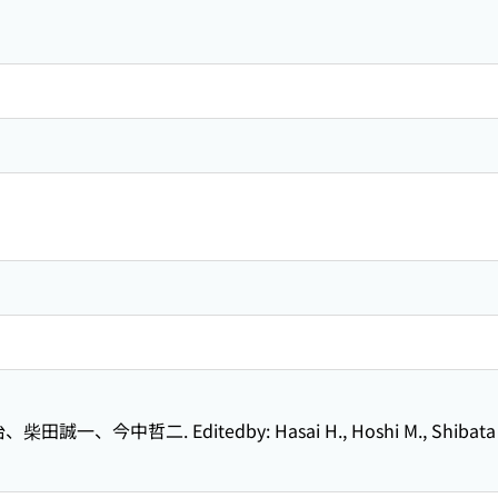
、今中哲二. Editedby: Hasai H., Hoshi M., Shibata S.