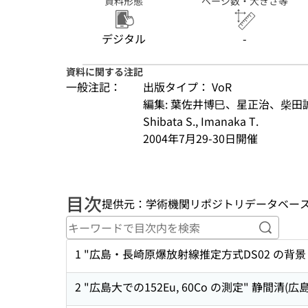
資料形態
ページ数・大きさ等
デジタル
-
資料に関する注記
一般注記：
出版タイプ： VoR
編集: 葉佐井博巳、星正治、柴田誠一、今中哲二
Shibata S., Imanaka T.
2004年7月29-30日開催
目次
提供元：学術機関リポジトリデータベース
キーワ
1 "広島・長崎原爆放射線推定方式DS02 の背景と
2 "広島大での152Eu, 60Co の測定" 静間清(広島大