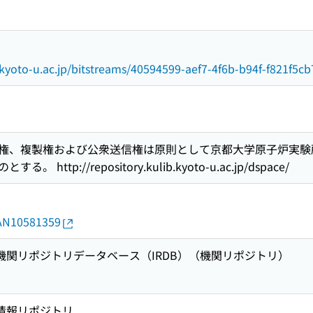
ib.kyoto-u.ac.jp/bitstreams/40594599-aef7-4f6b-b94f-f821f5
権、複製権および公衆送信権は原則として京都大学原子炉実験
ttp://repository.kulib.kyoto-u.ac.jp/dspace/
d/AN10581359
術機関リポジトリデータベース（IRDB）（機関リポジトリ）
術情報リポジトリ