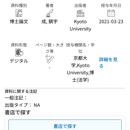
資料種別
著者
出版者
授与年月日
博士論文
成, 鎮宇
Kyoto
2021-03-23
University
資料形態
ページ数・大き
授与機関名・学
さ等
位
京都大
詳細を見
デジタル
学,Kyoto
る
-
University,博
士(法学)
資料に関する注記
一般注記：
出版タイプ： NA
書店で探す
書店で探す