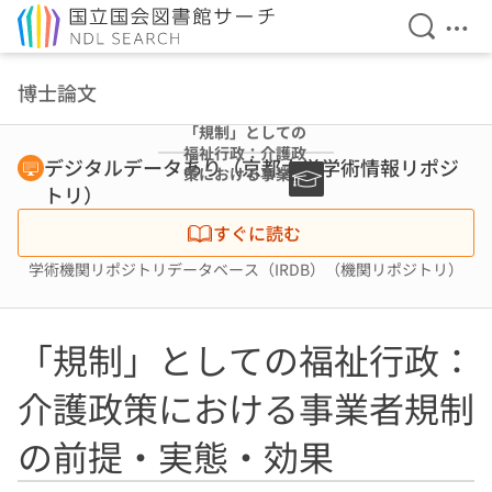
検索を開
メニ
本文へ移動
博士論文
「規制」としての
福祉行政：介護政
デジタルデータあり（京都大学学術情報リポジ
策における事業者
トリ）
規制の前提・実
態・効果
すぐに読む
学術機関リポジトリデータベース（IRDB）（機関リポジトリ）
「規制」としての福祉行政：
介護政策における事業者規制
の前提・実態・効果