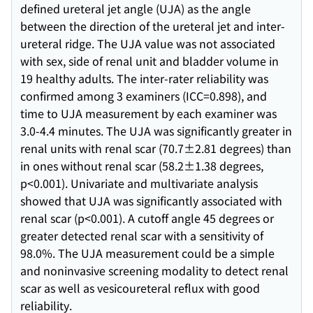
defined ureteral jet angle (UJA) as the angle
between the direction of the ureteral jet and inter-
ureteral ridge. The UJA value was not associated
with sex, side of renal unit and bladder volume in
19 healthy adults. The inter-rater reliability was
confirmed among 3 examiners (ICC=0.898), and
time to UJA measurement by each examiner was
3.0-4.4 minutes. The UJA was significantly greater in
renal units with renal scar (70.7±2.81 degrees) than
in ones without renal scar (58.2±1.38 degrees,
p<0.001). Univariate and multivariate analysis
showed that UJA was significantly associated with
renal scar (p<0.001). A cutoff angle 45 degrees or
greater detected renal scar with a sensitivity of
98.0%. The UJA measurement could be a simple
and noninvasive screening modality to detect renal
scar as well as vesicoureteral reflux with good
reliability.