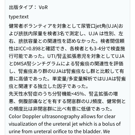
出版タイプ： VoR
type:text
健常者ボランティアを対象として尿管口jet角(UJA)お
よび膀胱内尿量を検者3名で測定し、UJA は性別、左
右、膀胱容量との関連性を認めなかった。検者間信頼
性はICC=0.898と確認でき、各検者とも3-4分で検査施
行可能であった。UTI/腎盂拡張患児を対象としてUJA
とDMSA腎シンチグラムによる腎瘢痕の関連性を評価
し、腎瘢痕あり群のUJAは腎瘢痕なし群と比較して有
意に高値であった。単変量/多変量解析ではUJAは腎瘢
痕と関連する独立した因子であった。
先天性水腎症のうち分腎機能<45%、腎盂拡張の増
悪、側腹部痛などを有する閉塞群のUJ頻度、健常側と
の頻度比は非閉塞群に比べ有意に低値であった。
Color Doppler ultrasonography allows for clear
visualization of the ureteral jet which is a bolus of
urine from ureteral orifice to the bladder. We