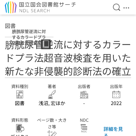
検索を開
メニ
本文へ移動
図書
膀胱尿管逆流に対
するカラードプラ
膀胱尿管逆流に対するカラー
法超音波検査を用
いた新たな非侵襲
ドプラ法超音波検査を用いた
的診断法の確立
新たな非侵襲的診断法の確立
資料種別
著者
出版者
出版年
図書
浅沼, 宏ほか
-
2022
資料形態
ページ数・大き
NDC
さ等
詳細を見
る