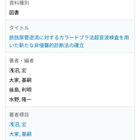
資料種別
図書
タイトル
膀胱尿管逆流に対するカラードプラ法超音波検査を用
いた新たな非侵襲的診断法の確立
著者・編者
浅沼, 宏
大家, 基嗣
篠島, 利明
水野, 隆一
著者標目
浅沼, 宏
大家, 基嗣