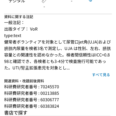
デジタル
-
-
資料に関する注記
一般注記：
出版タイプ： VoR
type:text
健常者ボランティアを対象として尿管口jet角(UJA)および
膀胱内尿量を検者3名で測定し、UJA は性別、左右、膀胱
容量との関連性を認めなかった。検者間信頼性はICC=0.8
98と確認でき、各検者とも3-4分で検査施行可能であっ
た。UTI/腎盂拡張患児を対象とし...
すべて見る
関連資料・改題前後資料
科研費研究者番号 : 70245570
科研費研究者番号 : 00213885
科研費研究者番号 : 60306777
科研費研究者番号 : 60383824
書店で探す