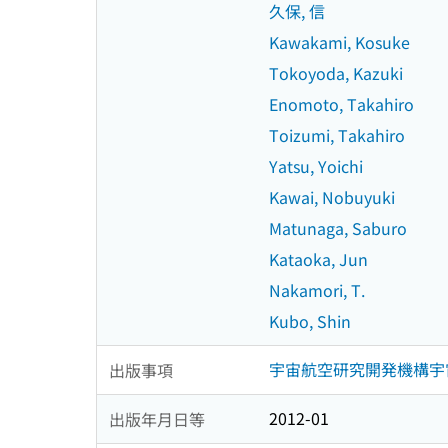
久保, 信
Kawakami, Kosuke
Tokoyoda, Kazuki
Enomoto, Takahiro
Toizumi, Takahiro
Yatsu, Yoichi
Kawai, Nobuyuki
Matunaga, Saburo
Kataoka, Jun
Nakamori, T.
Kubo, Shin
宇宙航空研究開発機構宇宙科学
出版事項
2012-01
出版年月日等