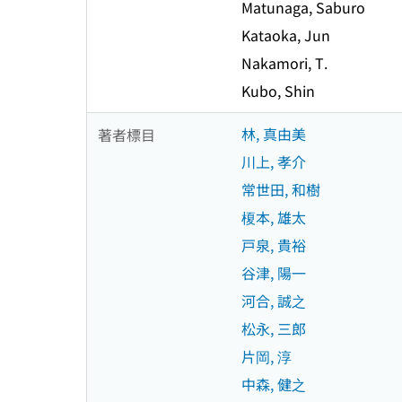
Matunaga, Saburo
Kataoka, Jun
Nakamori, T.
Kubo, Shin
林, 真由美
著者標目
川上, 孝介
常世田, 和樹
榎本, 雄太
戸泉, 貴裕
谷津, 陽一
河合, 誠之
松永, 三郎
片岡, 淳
中森, 健之