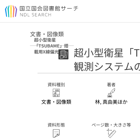
本文へ移動
文書・図像類
超小型衛星
「TSUBAME」搭
超小型衛星「T
載用X線偏光観測
システムの開発
観測システム
資料種別
著者
文書・図像類
林, 真由美ほか
資料形態
ページ数・大きさ等