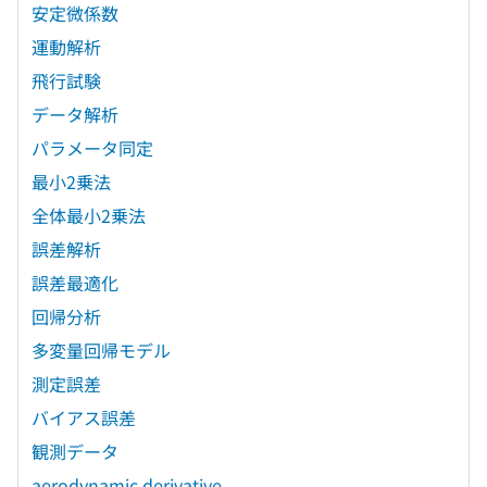
安定微係数
運動解析
飛行試験
データ解析
パラメータ同定
最小2乗法
全体最小2乗法
誤差解析
誤差最適化
回帰分析
多変量回帰モデル
測定誤差
バイアス誤差
観測データ
aerodynamic derivative