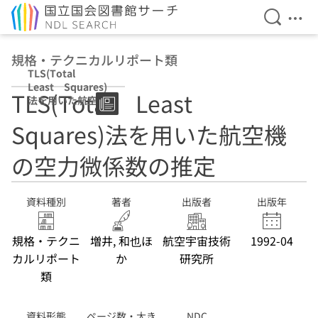
検索を開
メニ
本文へ移動
規格・テクニカルリポート類
TLS(Total
Least Squares)
TLS(Total Least
法を用いた航空機
の空力微係数の推
Squares)法を用いた航空機
定
の空力微係数の推定
資料種別
著者
出版者
出版年
規格・テクニ
増井, 和也ほ
航空宇宙技術
1992-04
カルリポート
か
研究所
類
資料形態
ページ数・大き
NDC