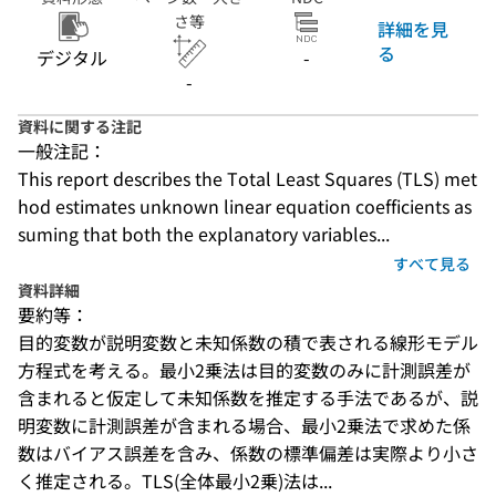
さ等
詳細を見
る
デジタル
-
-
資料に関する注記
一般注記：
This report describes the Total Least Squares (TLS) met
hod estimates unknown linear equation coefficients as
suming that both the explanatory variables...
すべて見る
資料詳細
要約等：
目的変数が説明変数と未知係数の積で表される線形モデル
方程式を考える。最小2乗法は目的変数のみに計測誤差が
含まれると仮定して未知係数を推定する手法であるが、説
明変数に計測誤差が含まれる場合、最小2乗法で求めた係
数はバイアス誤差を含み、係数の標準偏差は実際より小さ
く推定される。TLS(全体最小2乗)法は...