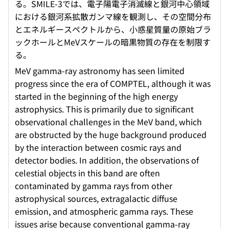
る。SMILE-3では、電子陽電子消滅線と銀河中心領域
における銀河系拡散ガンマ線を観測し、その空間分布
とエネルギースペクトルから、小惑星質量の原始ブラ
ックホールとMeVスケールの暗黒物質の存在を制限す
る。
MeV gamma-ray astronomy has seen limited
progress since the era of COMPTEL, although it was
started in the beginning of the high energy
astrophysics. This is primarily due to significant
observational challenges in the MeV band, which
are obstructed by the huge background produced
by the interaction between cosmic rays and
detector bodies. In addition, the observations of
celestial objects in this band are often
contaminated by gamma rays from other
astrophysical sources, extragalactic diffuse
emission, and atmospheric gamma rays. These
issues arise because conventional gamma-ray