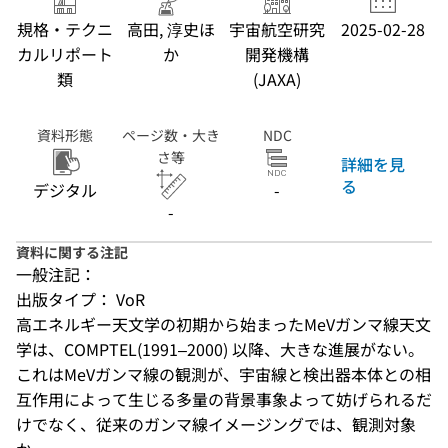
規格・テクニ
高田, 淳史ほ
宇宙航空研究
2025-02-28
カルリポート
か
開発機構
類
(JAXA)
資料形態
ページ数・大き
NDC
さ等
詳細を見
る
デジタル
-
-
資料に関する注記
一般注記：
出版タイプ： VoR
高エネルギー天文学の初期から始まったMeVガンマ線天文
学は、COMPTEL(1991–2000) 以降、大きな進展がない。
これはMeVガンマ線の観測が、宇宙線と検出器本体との相
互作用によって生じる多量の背景事象よって妨げられるだ
けでなく、従来のガンマ線イメージングでは、観測対象