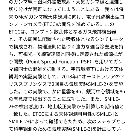
のガンマ線・銀河外拡散放射・大気ガンマ線と混雑し
切り分けが困難になってしまうことにある。我々は将
来のMeV ガンマ線天体観測に向け、電子飛跡検出型コ
ンプトンカメラ(ETCC)の開発を進めている。この
ETCCは、コンプトン散乱体となるガス飛跡検出器
と、その周囲に配置された吸収体となるシンチレータ
で構成され、物理法則に基づく強力な雑音除去法を持
ち、可視光・X 線望遠鏡と同様に定義された点源拡が
り関数（Point Spread Function: PSF）を用いてガン
マ線同士の混雑を抑制する。宇宙環境下における天体
観測の実証実験として、2018年にオーストラリアのア
リススプリングスで2回目の気球実験SMILE-2+を実施
した。この実験で、かに星雲を4σ、銀河中心領域を8σ
の有意度で検出することに成功した。また、SMILE-
2+の検出感度は、地上較正実験から計算した期待値と
一致した。ETCCによる天体観測可用性がSMILE-Iと
SMILE-2+によって確認できたため、次のステップとし
て科学観測のための気球実験(SMILE-3)を計画してい