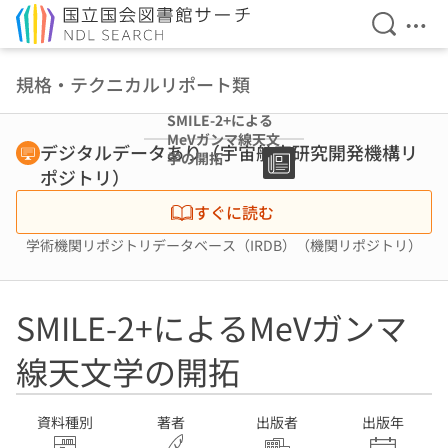
検索を開
メニ
本文へ移動
規格・テクニカルリポート類
SMILE-2+による
MeVガンマ線天文
デジタルデータあり（宇宙航空研究開発機構リ
学の開拓
ポジトリ）
すぐに読む
学術機関リポジトリデータベース（IRDB）（機関リポジトリ）
SMILE-2+によるMeVガンマ
線天文学の開拓
資料種別
著者
出版者
出版年