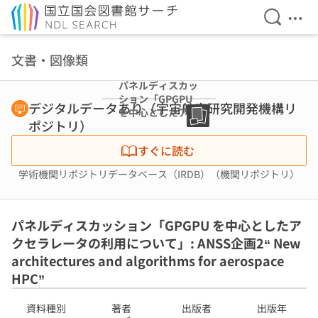
検索を開
メニ
本文へ移動
文書・図像類
パネルディスカッ
ション「GPGPU
デジタルデータあり（宇宙航空研究開発機構リ
を中心としたアク
ポジトリ）
セラレータの利用
について」:
すぐに読む
ANSS企画2“ New
architectures
学術機関リポジトリデータベース（IRDB）（機関リポジトリ）
and algorithms
for aerospace
HPC”
パネルディスカッション「GPGPU を中心としたア
クセラレータの利用について」: ANSS企画2“ New
architectures and algorithms for aerospace
HPC”
資料種別
著者
出版者
出版年