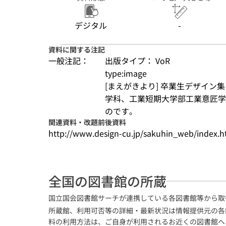
DIATONE50周年
記念モデル スピ
ーカー DS-A3
デジタル
-
1995
資料に関する注記
一般注記：
出版タイプ： VoR
type:image
[まえがきより] 卒業生デザイ
学科、工業短期大学部工業意匠学
のです。
関連資料・改題前後資料
http://www.design-cu.jp/sakuhin_web/index.h
全国の図書館の所蔵
国立国会図書館サーチが連携している各図書館等から取
所蔵館、利用可否等の詳細・最新状況は情報提供元の各
料の利用方法は、ご自身が利用されるお近くの図書館