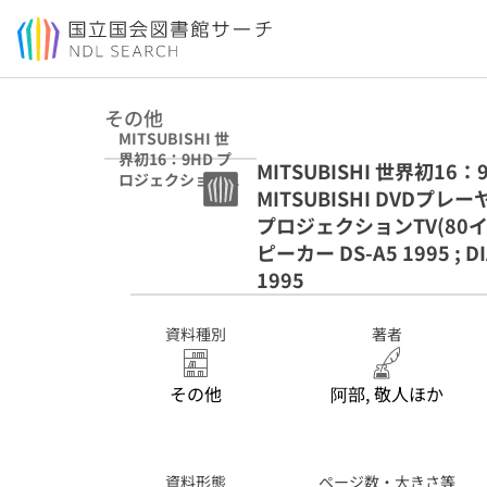
本文へ移動
その他
MITSUBISHI 世
界初16：9HD プ
MITSUBISHI 世界初16：
ロジェクション
MITSUBISHI DVDプレーヤ
TV(73インチ)
1999 ;
プロジェクションTV(80インチ
MITSUBISHI
ピーカー DS-A5 1995 ;
DVDプレーヤー
1995
1999 ;
MITSUBISHI 世
界最大(当時)4：3
資料種別
著者
プロジェクション
TV(80インチ)
1999 ;
その他
阿部, 敬人ほか
DIATONE50周年
記念モデル スピ
ーカー DS-A5
1995 ;
資料形態
ページ数・大きさ等