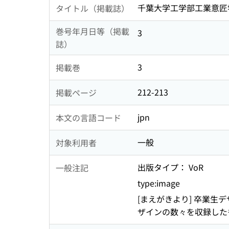
千葉大学工学部工業意匠学科・デザ
タイトル（掲載誌）
巻号年月日等（掲載
3
誌）
3
掲載巻
212-213
掲載ページ
jpn
本文の言語コード
一般
対象利用者
出版タイプ： VoR
一般注記
type:image
[まえがきより] 卒業
ザインの数々を収録した