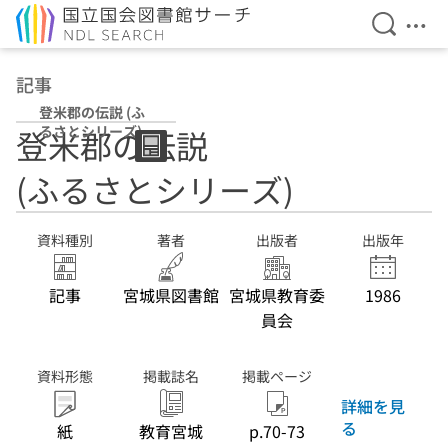
検索を開
メニ
本文へ移動
記事
登米郡の伝説 (ふ
るさとシリーズ)
登米郡の伝説
(ふるさとシリーズ)
資料種別
著者
出版者
出版年
記事
宮城県図書館
宮城県教育委
1986
員会
資料形態
掲載誌名
掲載ページ
詳細を見
る
紙
教育宮城
p.70-73