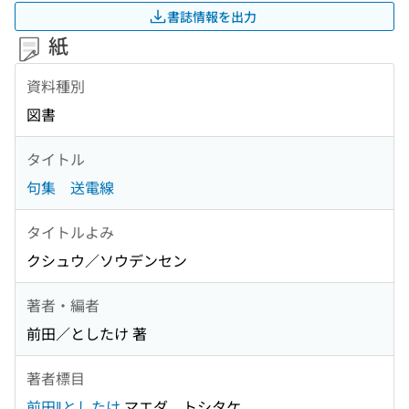
書誌情報を出力
紙
資料種別
図書
タイトル
句集 送電線
タイトルよみ
クシュウ／ソウデンセン
著者・編者
前田／としたけ 著
著者標目
前田‖としたけ
マエダ，トシタケ