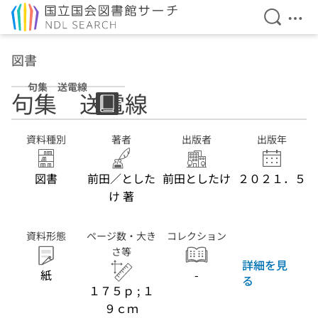
検索を開
メニ
本文へ移動
図書
句集 送電線
句集 送電線
資料種別
著者
出版者
出版年
図書
前田／とした
前田としたけ
２０２１．５
け 著
資料形態
ページ数・大き
コレクション
さ等
詳細を見
紙
-
る
１７５ｐ ; １
９ｃｍ