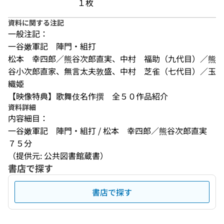
１枚
資料に関する注記
一般注記：
一谷嫩軍記　陣門・組打　

松本　幸四郎／熊谷次郎直実、中村　福助（九代目）／熊
谷小次郎直家、無言太夫敦盛、中村　芝雀（七代目）／玉
織姫　　

【映像特典】歌舞伎名作撰　全５０作品紹介
資料詳細
内容細目：
一谷嫩軍記　陣門・組打 / 松本　幸四郎／熊谷次郎直実 
７５分
（提供元: 公共図書館蔵書）
書店で探す
書店で探す