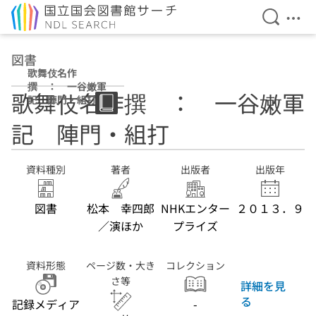
検索を開
メニ
本文へ移動
図書
歌舞伎名作
撰 ： 一谷嫩軍
歌舞伎名作撰 ： 一谷嫩軍
記 陣門・組打
記 陣門・組打
資料種別
著者
出版者
出版年
図書
松本 幸四郎
NHKエンター
２０１３．９
／演ほか
プライズ
資料形態
ページ数・大き
コレクション
さ等
詳細を見
る
記録メディア
-