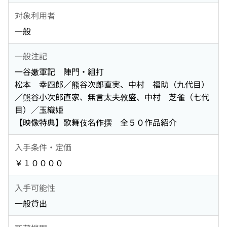
対象利用者
一般
一般注記
一谷嫩軍記 陣門・組打
松本 幸四郎／熊谷次郎直実、中村 福助（九代目）
／熊谷小次郎直家、無言太夫敦盛、中村 芝雀（七代
目）／玉織姫
【映像特典】歌舞伎名作撰 全５０作品紹介
入手条件・定価
￥１００００
入手可能性
一般貸出