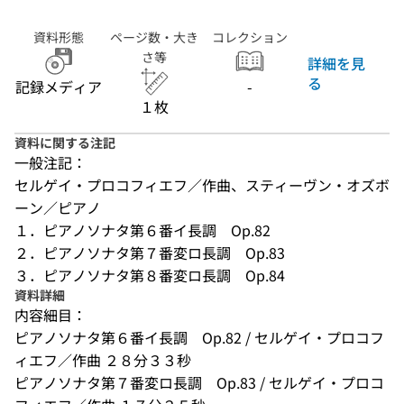
資料形態
ページ数・大き
コレクション
さ等
詳細を見
る
記録メディア
-
１枚
資料に関する注記
一般注記：
セルゲイ・プロコフィエフ／作曲、スティーヴン・オズボ
ーン／ピアノ

１．ピアノソナタ第６番イ長調　Op.82　　

２．ピアノソナタ第７番変ロ長調　Op.83　　

３．ピアノソナタ第８番変ロ長調　Op.84
資料詳細
内容細目：
ピアノソナタ第６番イ長調　Op.82 / セルゲイ・プロコフ
ィエフ／作曲 ２８分３３秒
ピアノソナタ第７番変ロ長調　Op.83 / セルゲイ・プロコ