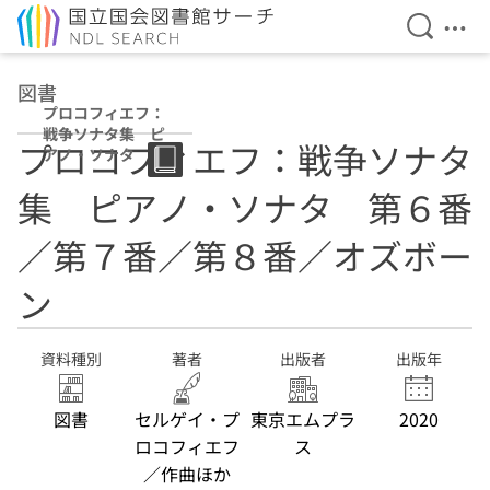
検索を開
メニ
本文へ移動
図書
プロコフィエフ：
戦争ソナタ集 ピ
プロコフィエフ：戦争ソナタ
アノ・ソナタ 第
６番／第７番／第
集 ピアノ・ソナタ 第６番
８番／オズボーン
／第７番／第８番／オズボー
ン
資料種別
著者
出版者
出版年
図書
セルゲイ・プ
東京エムプラ
2020
ロコフィエフ
ス
／作曲ほか