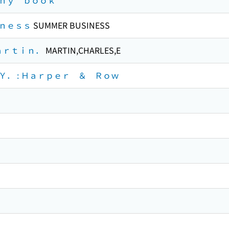
ｈｙ ｂｏｏｋ
ｎｅｓｓ
SUMMER BUSINESS
ａｒｔｉｎ．
MARTIN,CHARLES,E
． : Ｈａｒｐｅｒ ＆ Ｒｏｗ