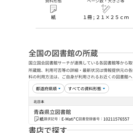
資料形態
ページ数・大きさ等
紙
１冊 ; ２１×２５ｃｍ
全国の図書館の所蔵
国立国会図書館サーチが連携している各図書館等から取
所蔵館、利用可否等の詳細・最新状況は情報提供元の各
料の利用方法は、ご自身が利用されるお近くの図書館
北日本
青森県立図書館
紙
E-Mati*C
10211576557
請求記号：
図書登録番号：
書店で探す