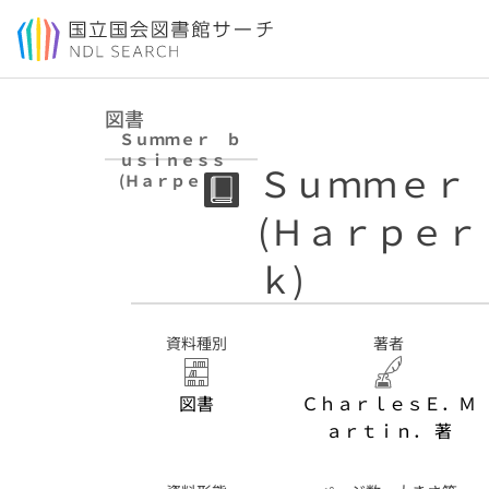
本文へ移動
図書
Ｓｕｍｍｅｒ ｂ
ｕｓｉｎｅｓｓ
Ｓｕｍｍｅｒ
(Ｈａｒｐｅｒ
Ｔｒｏｐｈｙ ｂ
(Ｈａｒｐｅ
ｏｏｋ)
ｋ)
資料種別
著者
図書
ＣｈａｒｌｅｓＥ．Ｍ
ａｒｔｉｎ． 著