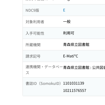
E
NDC9版
一般
対象利用者
利用可
入手可能性
青森県立図書館
所蔵機関
E-Mati*C
請求記号
連携機関・データベー
青森県立図書館 : 公共
ス
1101031139
書誌ID（SomokuID）
10211576557