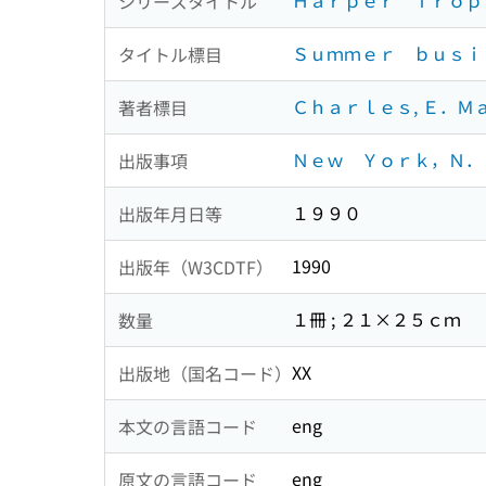
Ｈａｒｐｅｒ Ｔｒｏｐ
シリーズタイトル
Ｓｕｍｍｅｒ ｂｕｓｉ
タイトル標目
Ｃｈａｒｌｅｓ, Ｅ．Ｍ
著者標目
Ｎｅｗ Ｙｏｒｋ，Ｎ．Ｙ
出版事項
１９９０
出版年月日等
1990
出版年（W3CDTF）
１冊 ; ２１×２５ｃｍ
数量
XX
出版地（国名コード）
eng
本文の言語コード
eng
原文の言語コード