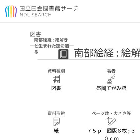
本文へ移動
図書
南部絵経 : 絵解き
と生まれた謎に迫
南部絵経 : 
る
資料種別
著者
図書
盛岡てがみ館
資料形態
ページ数・大きさ等
紙
７５ｐ 図版８枚 ; ３
０ｃｍ