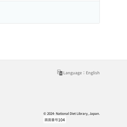
Language：English
© 2024- National Diet Library, Japan.
104
画面番号