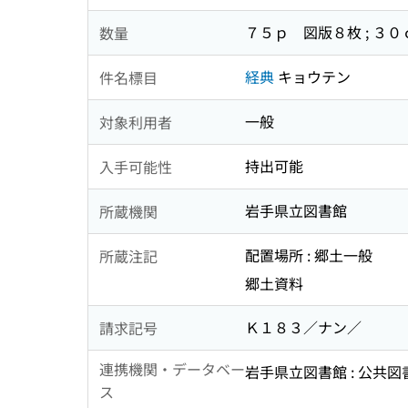
７５ｐ 図版８枚 ; ３０
数量
経典
キョウテン
件名標目
一般
対象利用者
持出可能
入手可能性
岩手県立図書館
所蔵機関
配置場所 : 郷土一般
所蔵注記
郷土資料
Ｋ１８３／ナン／
請求記号
連携機関・データベー
岩手県立図書館 : 公共
ス