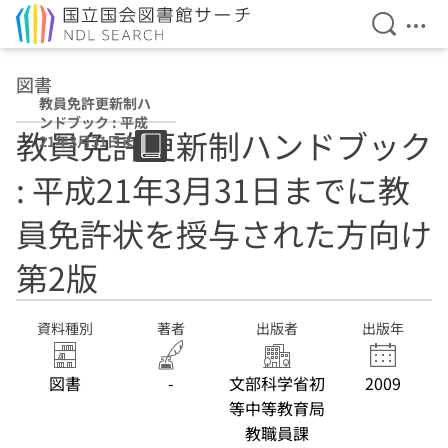
検索を開
メニ
本文へ移動
図書
教員免許更新制ハ
ンドブック : 平成
教員免許更新制ハンドブック
21年3月31日まで
に教員免許状を授
: 平成21年3月31日までに教
与された方向け
第2版
員免許状を授与された方向け
第2版
資料種別
著者
出版者
出版年
図書
-
文部科学省初
2009
等中等教育局
教職員課