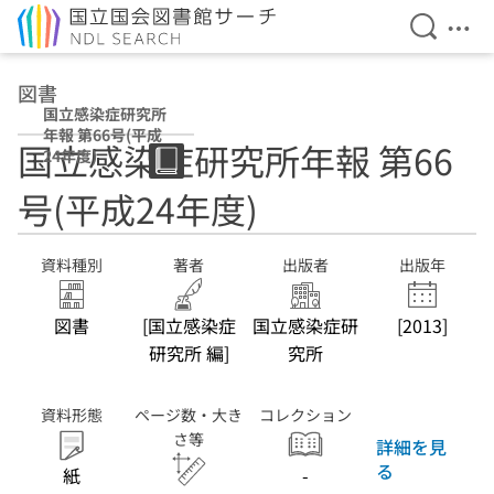
検索を開
メニ
本文へ移動
図書
国立感染症研究所
年報 第66号(平成
国立感染症研究所年報 第66
24年度)
号(平成24年度)
資料種別
著者
出版者
出版年
図書
[国立感染症
国立感染症研
[2013]
研究所 編]
究所
資料形態
ページ数・大き
コレクション
さ等
詳細を見
る
紙
-