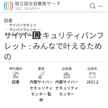
検索を開
メニ
本文へ移動
図書
サイバーセキュリ
ティパンフレット
サイバーセキュリティパンフ
: みんなで叶える
ための
レット : みんなで叶えるため
の
資料種別
著者
出版者
出版年
図書
内閣サイバー
内閣サイバー
2021.2
セキュリティ
セキュリティ
センター 監
センター
修